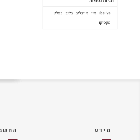
תגיות נפוצות
ibelive
איי
אייבליב
בליב
כפלין
מקסיקו
מידע
החשבו