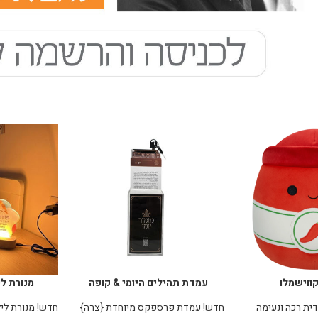
ווישמלו
עמדת תהילים היומי & קופה
מנורת לי
פרספקס מובנית {צר}
דית רכה ונעימה
חדש! עמדת פרספקס מיוחדת {צרה}
חדש! מנורת ליל