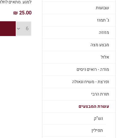
למגע. מתאים לחלו
שבועות
המילואימניקים, מ
25.00 ₪
משפחות רווחה, יול
ג' תמוז
מגיע במגוון דגמים
המלאי הקיים.
מזוזה
מבצע מצה
אלול
מודה - רואים ניסים
ופרצת - משיח וגאולה
תורת הרבי
עשרת המבצעים
נש"ק
תפילין