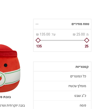
טווח מחירים
מ:
25.00 ₪
עד:
135.00 ₪
135
25
קטגוריות
כל המוצרים
מומלץ עכשיו
כ"ב שבט
בובת סק
בובה יוקרתית וטרנ
פסח