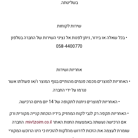
בשליטתה.
שירות לקוחות
• בכל שאלה או בירור, ניתן לפנות אל נציגי השירות של החברה בטלפון
058-4400770
אחריות ושירות
• האחריות למוצרים מכסה פגמים מהותיים בגוף המוצר ו/או פעולתו אשר
נגרמו על ידי החברה.
• האחריות למוצרים ניתנת לתקופה של 14 יום מיום הרכישה.
• האחריות תקפה רק לגבי לקוח המחזיק בידיו הוכחת קנייה מקורית ורק
אם הרכישה נעשתה באמצעות החנות האתר
mivtzoim.co.il
. החברה
שומרת לעצמה את הזכות לדרוש מהלקוח להוכיח כי הינו הרוכש המקורי