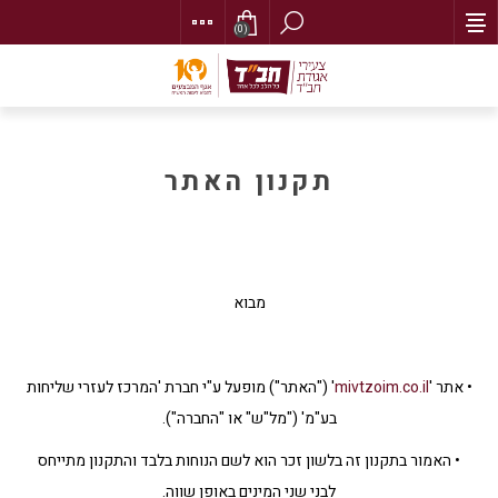
(0)
תקנון האתר
מבוא
• אתר '
mivtzoim.co.il
' ("האתר") מופעל ע"י חברת 'המרכז לעזרי שליחות
בע"מ' ("מל"ש" או "החברה").
• האמור בתקנון זה בלשון זכר הוא לשם הנוחות בלבד והתקנון מתייחס
לבני שני המינים באופן שווה.