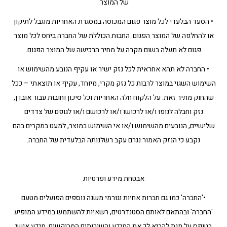
של המוצר.
• הסעד הבלעדי לכל מוצר פגום המכוסה במסגרת האחריות מוגבל לתיקון
או להחלפה של המוצר הפגום. החבות הכוללת של החברה ביחס לכל מוצר
פגום לא תעלה בשום מקרה על מחיר הרכישה של המוצר הפגום.
• החברה לא תהא אחראית לכל נזק ישיר או עקיף הנובע מהשימוש או
השימוש השגוי במוצר לרבות כל נזק מקרי, מיוחד, עקיף או תוצאתי – ככל
שהחוק מתיר זאת. על הלקוח חלה האחריות וכל סיכון וחובות עבור אובדן,
נזק וחבלה לגופו ו/או לרכושו ו/או לרכושם ו/או לגופם של צדדים
שלישיים, הנובעים מהשימוש ו/או אי השימוש במוצר, למעט במקרים בהם
נקבע כי הנזק האמור נגרם עקב רשלנותה הבלעדית של החברה.
אבטחת מידע ופרטיות
•'החברה' כמו גם חברות אחיות וגורמי משנה נוספים הפועלים מטעם
'החברה' ובהתאם לאותם הסטנדרטים, רשאיות להשתמש במידע המופיע
בטופס על מנת להביא לך את המידע והשירותים המבוקשים. מידע אישי