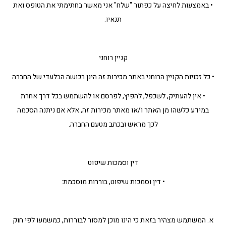
• באמצעות לחיצה על כפתור "שלח" אני מאשר בחתימתי את הטופס ואת
תנאיו.
קניין רוחני
• כל זכויות הקניין הרוחני באתר מכירות זה הינן רכושה הבלעדי של החברה
• אין להעתיק, לשכפל, להפיץ, לפרסם או להשתמש בכל דרך אחרת
במידע כלשהו מן האתר ו/או מאתר מכירות זה, אלא אם ניתנה הסכמה
לכך מראש ובכתב מטעם החברה.
דין וסמכות שיפוט
• דין וסמכות שיפוט, בוררות מוסכמת:
א. המשתמש מצהיר בזאת כי הינו מוכן למסור לבוררות, כמשמעו לפי חוק