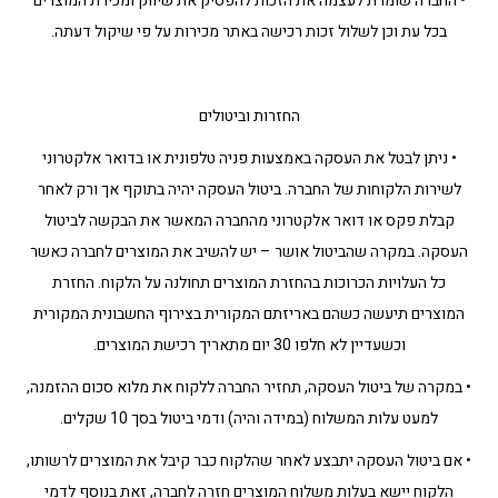
• החברה שומרת לעצמה את הזכות להפסיק את שיווק ומכירת המוצרים
בכל עת וכן לשלול זכות רכישה באתר מכירות על פי שיקול דעתה.
החזרות וביטולים
• ניתן לבטל את העסקה באמצעות פניה טלפונית או בדואר אלקטרוני
לשירות הלקוחות של החברה. ביטול העסקה יהיה בתוקף אך ורק לאחר
קבלת פקס או דואר אלקטרוני מהחברה המאשר את הבקשה לביטול
העסקה. במקרה שהביטול אושר – יש להשיב את המוצרים לחברה כאשר
כל העלויות הכרוכות בהחזרת המוצרים תחולנה על הלקוח. החזרת
המוצרים תיעשה כשהם באריזתם המקורית בצירוף החשבונית המקורית
וכשעדיין לא חלפו 30 יום מתאריך רכישת המוצרים.
• במקרה של ביטול העסקה, תחזיר החברה ללקוח את מלוא סכום ההזמנה,
למעט עלות המשלוח (במידה והיה) ודמי ביטול בסך 10 שקלים.
• אם ביטול העסקה יתבצע לאחר שהלקוח כבר קיבל את המוצרים לרשותו,
הלקוח יישא בעלות משלוח המוצרים חזרה לחברה, זאת בנוסף לדמי