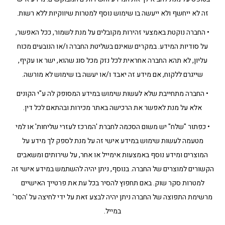
זה לא ייחשף ולא ייעשה בו שימוש נוסף למטרות שיווקיות ללא רשות.
• החברה נוקטת באמצעי זהירות מקובלים על מנת לשמור, ככל האפשר,
על סודיות המידע. במקרים שאינם בשליטת החברה ו/או הנובעים מכוח
עליון, לא תהא החברה אחראית לכל נזק מכל סוג שהוא, ישר או עקיף,
שייגרם ללקוח, אם מידע זה יאבד ו/או יעשה בו שימוש לא מורשה.
• החברה מתחייבת שלא לעשות שימוש במידע המסופק לה ע"י הקונים
אלא על מנת לאפשר את הרכישה באתר מכירות ובהתאם לכל דין.
• כפתור "שלח" יש משום הסכמה לחברת 'המרכז לעזרי שליחות' או למי
מטעמה לעשות שימוש במידע אישי זה על מנת לספק לך מידע על
המוצרים ומידע נוסף באמצעות אימייל או אחר, על שירותים ומשאבים
הקשורים למוצרים של החברה. בנוסף, ניתן יהיה להשתמש במידע אישי זה
למטרות סקר שוק. באם תחפוץ להסיר בכל עת את פרטייך האישיים
מרשימת התפוצה של החברה ניתן יהיה לבצע זאת על ידי לחיצה על 'הסר'
במייל.