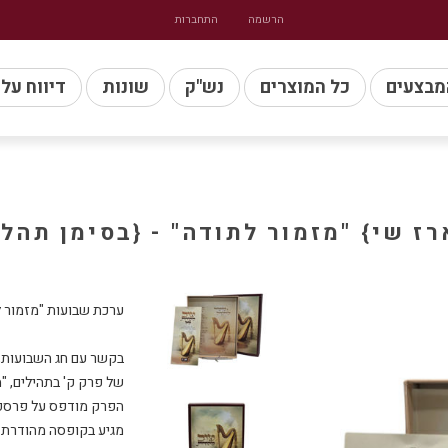
הרשמה
התחברות
מבצעים
כל המוצרים
נש"ק
שונות
דיווח על
רז שי} "מזמור לתודה" - {בסימן תהלי
בקשר עם חג השבועות, י
מגיע בקופסה מהודרת ו