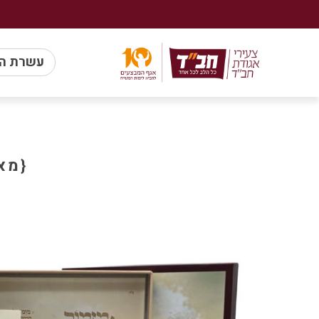
עשרת ה
{מא