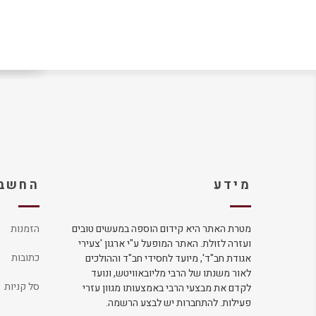
מידע
החשבו
מטרת האתר היא קידום הוספה במעשים טובים
הזמנות
ועזרה לזולת. האתר המופעל ע"י ארגון 'צעירי
כתובות
אגודת חב"ד', מיועד לחסידי חב"ד וההולכים
לאור משנתו של הרבי מליובאוויטש, ונועד
סל קניות
לקדם את מבצעי הרבי באמצעותו מגוון עזרי
פעילות. להתחברות יש לבצע הרשמה.