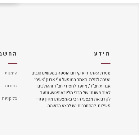
מידע
החשבו
מטרת האתר היא קידום הוספה במעשים טובים
הזמנות
ועזרה לזולת. האתר המופעל ע"י ארגון 'צעירי
כתובות
אגודת חב"ד', מיועד לחסידי חב"ד וההולכים
לאור משנתו של הרבי מליובאוויטש, ונועד
סל קניות
לקדם את מבצעי הרבי באמצעותו מגוון עזרי
פעילות. להתחברות יש לבצע הרשמה.