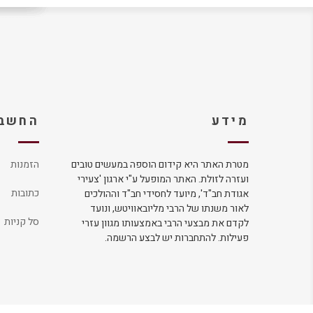
מידע
החשבו
מטרת האתר היא קידום הוספה במעשים טובים
הזמנות
ועזרה לזולת. האתר המופעל ע"י ארגון 'צעירי
כתובות
אגודת חב"ד', מיועד לחסידי חב"ד וההולכים
לאור משנתו של הרבי מליובאוויטש, ונועד
סל קניות
לקדם את מבצעי הרבי באמצעותו מגוון עזרי
פעילות. להתחברות יש לבצע הרשמה.