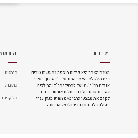
מידע
החשבו
מטרת האתר היא קידום הוספה במעשים טובים
הזמנות
ועזרה לזולת. האתר המופעל ע"י ארגון 'צעירי
כתובות
אגודת חב"ד', מיועד לחסידי חב"ד וההולכים
לאור משנתו של הרבי מליובאוויטש, ונועד
סל קניות
לקדם את מבצעי הרבי באמצעותו מגוון עזרי
פעילות. להתחברות יש לבצע הרשמה.