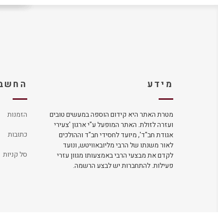
מידע
החשבו
מטרת האתר היא קידום הוספה במעשים טובים
הזמנות
ועזרה לזולת. האתר המופעל ע"י ארגון 'צעירי
כתובות
אגודת חב"ד', מיועד לחסידי חב"ד וההולכים
לאור משנתו של הרבי מליובאוויטש, ונועד
סל קניות
לקדם את מבצעי הרבי באמצעותו מגוון עזרי
פעילות. להתחברות יש לבצע הרשמה.