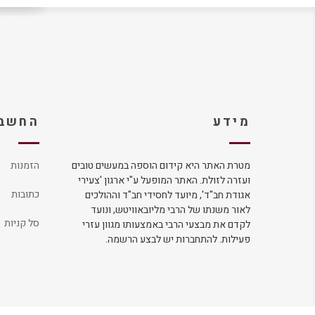
מידע
החשבו
מטרת האתר היא קידום הוספה במעשים טובים
הזמנות
ועזרה לזולת. האתר המופעל ע"י ארגון 'צעירי
כתובות
אגודת חב"ד', מיועד לחסידי חב"ד וההולכים
לאור משנתו של הרבי מליובאוויטש, ונועד
סל קניות
לקדם את מבצעי הרבי באמצעותו מגוון עזרי
פעילות. להתחברות יש לבצע הרשמה.