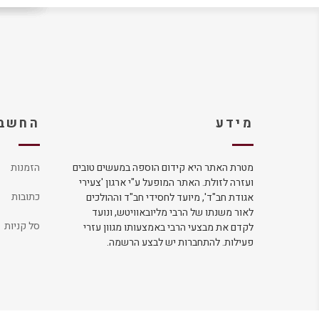
מידע
החשבו
מטרת האתר היא קידום הוספה במעשים טובים
הזמנות
ועזרה לזולת. האתר המופעל ע"י ארגון 'צעירי
כתובות
אגודת חב"ד', מיועד לחסידי חב"ד וההולכים
לאור משנתו של הרבי מליובאוויטש, ונועד
סל קניות
לקדם את מבצעי הרבי באמצעותו מגוון עזרי
פעילות. להתחברות יש לבצע הרשמה.