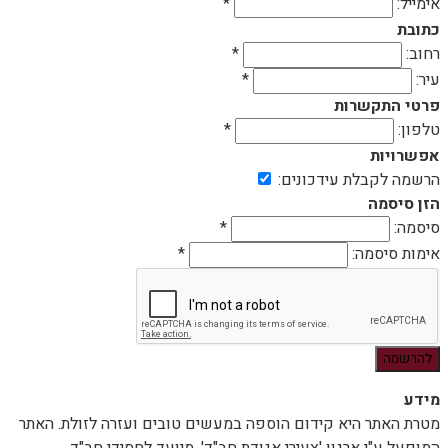
אימייל:
*
כתובת
רחוב:
*
עיר:
*
פרטי התקשרות
טלפון:
*
אפשרויות
הרשמה לקבלת עידכונים:
הזן סיסמה
סיסמה:
*
אימות סיסמה:
*
מידע
מטרת האתר היא קידום הוספה במעשים טובים ועזרה לזולת. האתר
המופעל ע"י ארגון 'צעירי אגודת חב"ד', מיועד לחסידי חב"ד